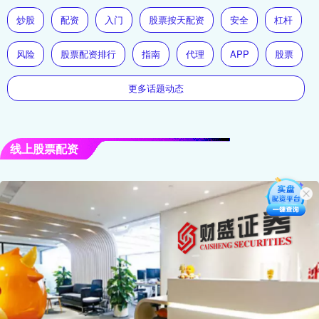
炒股
配资
入门
股票按天配资
安全
杠杆
风险
股票配资排行
指南
代理
APP
股票
更多话题动态
线上股票配资