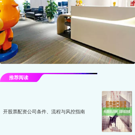
推荐阅读
开股票配资公司条件、流程与风控指南