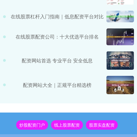
在线股票杠杆入门指南｜低息配资平台对比
在线股票配资公司：十大优选平台排名
配资网站首选 专业平台 安全低息
配资网站大全｜正规平台精选榜
炒股配资门户
线上股票配资
股票实盘配资