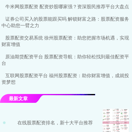
牛米网股票配资 配资炒股哪家强？资深股民推荐平台大盘点
证券公司买入的股票能跟买吗 解锁财富之路：股票配资服务
中心助您一臂之力
股票配资交易系统 徐州股票配资：助您把握市场机遇，实现
财富增值
原油期货配资平台 股票配资导航：助你轻松找到最佳配资平
台
互联网股票配资平台 福州股票配资：助你财富增值，成就投
资梦想
最新文章
在线股票配资排名，新十大平台推荐