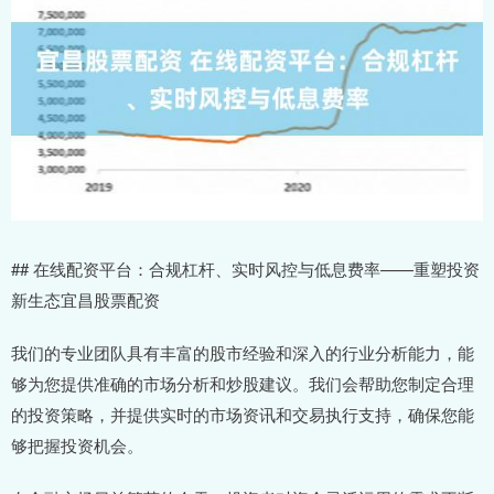
## 在线配资平台：合规杠杆、实时风控与低息费率——重塑投资
新生态宜昌股票配资
我们的专业团队具有丰富的股市经验和深入的行业分析能力，能
够为您提供准确的市场分析和炒股建议。我们会帮助您制定合理
的投资策略，并提供实时的市场资讯和交易执行支持，确保您能
够把握投资机会。