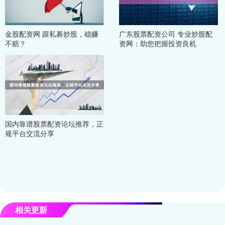
金股配资网 跟私募炒股，稳赚
广东股票配资公司 专业炒股配
不赔？
资网：助您把握投资良机
国内靠谱股票配资论坛推荐，正
规平台交流分享
相关更新