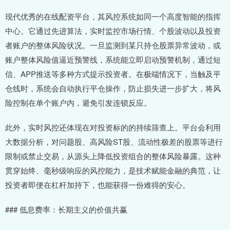
现代优秀的在线配资平台，其风控系统如同一个高度智能的指挥
中心。它通过先进算法，实时监控市场行情、个股波动以及投资
者账户的整体风险状况。一旦监测到某只持仓股票异常波动，或
账户整体风险值逼近预警线，系统能立即启动预警机制，通过短
信、APP推送等多种方式提示投资者。在极端情况下，当触及平
仓线时，系统会自动执行平仓操作，防止损失进一步扩大，将风
险控制在单个账户内，避免引发连锁反应。
此外，实时风控还体现在对投资标的的持续筛查上。平台会利用
大数据分析，对问题股、高风险ST股、流动性极差的股票等进行
限制或禁止交易，从源头上降低投资组合的整体风险暴露。这种
贯穿始终、毫秒级响应的风控能力，是技术赋能金融的典范，让
投资者即便在杠杆加持下，也能获得一份难得的安心。
### 低息费率：长期主义的价值共赢