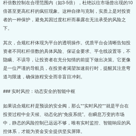
杆倍数控制在合理范围内（如3-5倍），杜绝以往市场曾出现的10
倍甚至更高杠杆的疯狂现象。这种自律与克制，实质上是对投资
者的一种保护，避免其因过度杠杆而暴露在无法承受的风险之
下。
其次，合规杠杆体现为平台的透明操作。优质平台会清晰告知投
资者不同杠杆倍数的具体风险、保证金要求、平仓线设置等，不
隐瞒、不误导，让投资者在充分知情的前提下做出决策。它更像
是一位严谨的导航员，在投资者渴望加速前行时，提醒其注意弯
道与限速，确保旅程安全而非盲目冲刺。
### 实时风控：动态安全的智能中枢
如果说合规杠杆是预设的安全阀，那么**实时风控**就是平台在
投资过程中全天候、动态化的“免疫系统”。在瞬息万变的市场
中，静态的风险控制已远远不够，唯有实时监控、智能响应的风
控体系，才能为资金安全提供坚实屏障。