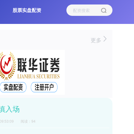
股票实盘配资
更多
慎入场
9:53:09
阅读：94