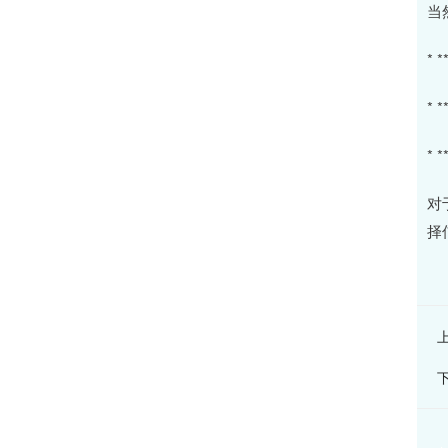
当
*
*
*
对
择