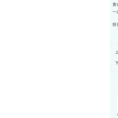
黄
一
投