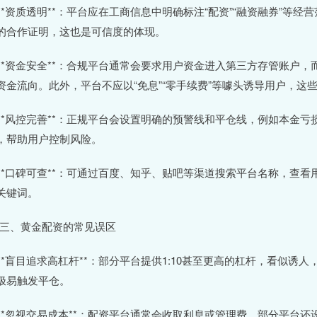
. **资质透明**：平台应在工商信息中明确标注“配资”“融资融券”
的合作证明，这也是可信度的体现。
. **资金安全**：合规平台通常会要求用户资金进入第三方存管账
资金流向。此外，平台不应以“免息”“零手续费”等噱头诱导用户，这
. **风控完善**：正规平台会设置明确的预警线和平仓线，例如本金
，帮助用户控制风险。
. **口碑可查**：可通过百度、知乎、贴吧等渠道搜索平台名称，查看
关键词。
# 三、黄金配资的常见误区
. **盲目追求高杠杆**：部分平台提供1:10甚至更高的杠杆，看似
极易触发平仓。
. **忽视交易成本**：配资平台通常会收取利息或管理费，部分平台还