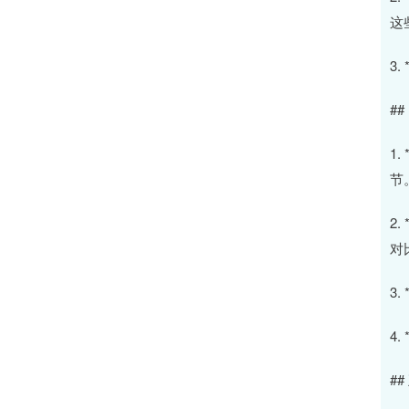
这
3
#
1
节
2
对
3
4
#