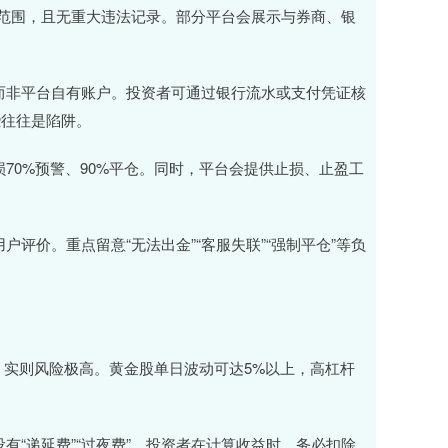
等经营范围，且无重大违法记录。部分平台会展示与券商、银
户，而非平台自有账户。投资者可通过银行流水或支付凭证核
些往往是陷阱。
亏损70%预警、90%平仓。同时，平台会提供止损、止盈工
用户评价。重点留意“无法出金”“客服失联”“强制平仓”等负
诱人，实则风险极高。黄金股单日波动可达5%以上，高杠杆
设有“递延费”“过夜费”。投资者在计算收益时，务必扣除