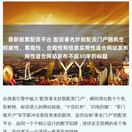
在搜索引擎中输入“配资著名炒股配资门户”，瞬间弹出数十个色
彩鲜艳、标语诱人的网站链接。“十倍杠杆”、“闪电到账”、“零门
槛开户”等字眼冲击着投资者的眼球。这些自称“著名门户”的配资
平台，如同一个个精心设计的数字陷阱，潜伏在互联网的各个角
落，等待着下一个渴望一夜暴富的猎物。