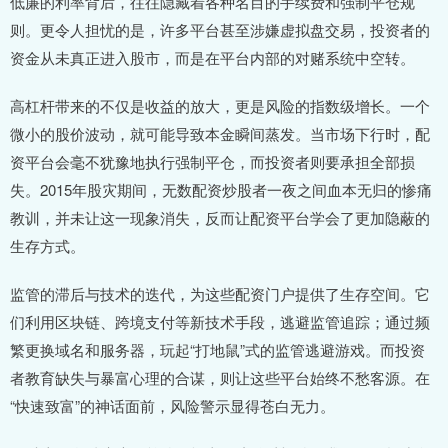
低廉的利率背后，往往隐藏着各种名目的手续费和强制平仓规
则。更令人担忧的是，许多平台甚至涉嫌虚拟盘交易，投资者的
资金从未真正进入股市，而是在平台内部的对赌系统中空转。
高杠杆带来的不仅是收益的放大，更是风险的指数级增长。一个
微小的股价波动，就可能导致本金瞬间蒸发。当市场下行时，配
资平台会毫不犹豫地执行强制平仓，而投资者则要承担全部损
失。2015年股灾期间，无数配资炒股者一夜之间血本无归的惨痛
教训，并未让这一现象消失，反而让配资平台学会了更加隐蔽的
生存方式。
监管的滞后与技术的迭代，为这些配资门户提供了生存空间。它
们利用区块链、跨境支付等新技术手段，逃避监管追踪；通过频
繁更换域名和服务器，玩起“打地鼠”式的监管逃避游戏。而投资
者教育缺失与暴富心理的合谋，则让这些平台始终不愁客源。在
“快速致富”的神话面前，风险警示显得苍白无力。